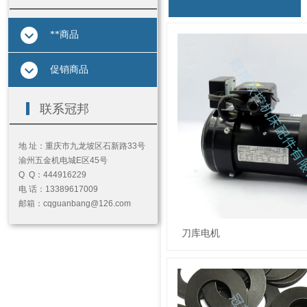
**商品
促销商品
按钮文本
联系冠邦
地 址：重庆市九龙坡区石新路33号
渝州五金机电城E区45号
Q Q：444916229
电 话：13389617009
邮箱：cqguanbang@126.com
刀库电机