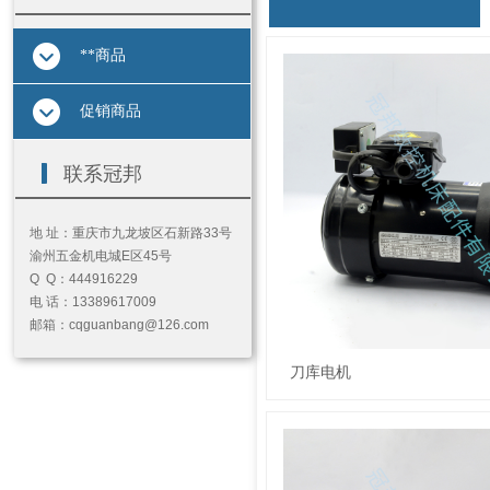
**商品
促销商品
按钮文本
联系冠邦
地 址：重庆市九龙坡区石新路33号
渝州五金机电城E区45号
Q Q：444916229
电 话：13389617009
邮箱：cqguanbang@126.com
刀库电机