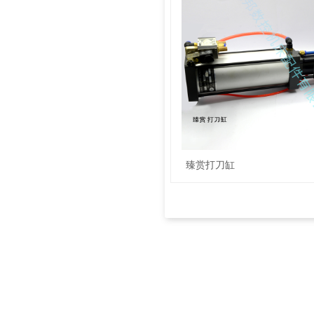
臻赏打刀缸