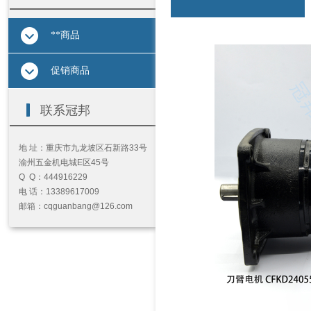
**商品
促销商品
按钮文本
联系冠邦
地 址：重庆市九龙坡区石新路33号
渝州五金机电城E区45号
Q Q：444916229
电 话：13389617009
邮箱：cqguanbang@126.com